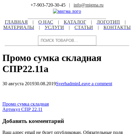
Skip
+7-903-720-30-45
|
info@migma.ru
to
content
ГЛАВНАЯ
|
О НАС
|
КАТАЛОГ
|
ЛОГОТИП
|
МАТЕРИАЛЫ
|
УСЛУГИ
|
СТАТЬИ
|
КОНТАКТЫ
Поиск
Промо сумка складная
СПР22.11а
30 августа 2019
30.08.2019
Sverhadmin
Leave a comment
Навигация
по
Навигация
Промо сумка складная
записям
Артикул СПР 22.11
по
записям
Добавить комментарий
Ваш адрес email не будет опубликован.
Обязательные поля