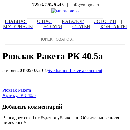
Skip
+7-903-720-30-45
|
info@migma.ru
to
content
ГЛАВНАЯ
|
О НАС
|
КАТАЛОГ
|
ЛОГОТИП
|
МАТЕРИАЛЫ
|
УСЛУГИ
|
СТАТЬИ
|
КОНТАКТЫ
Поиск
Рюкзак Ракета РК 40.5а
5 июля 2019
05.07.2019
Sverhadmin
Leave a comment
Навигация
по
Навигация
Рюкзак Ракета
записям
Артикул РК 40.5
по
записям
Добавить комментарий
Ваш адрес email не будет опубликован.
Обязательные поля
помечены
*