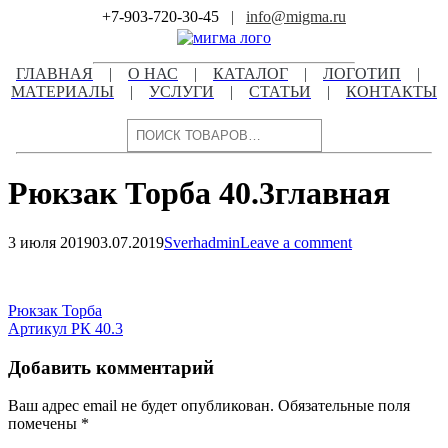
Skip
+7-903-720-30-45
|
info@migma.ru
to
content
ГЛАВНАЯ
|
О НАС
|
КАТАЛОГ
|
ЛОГОТИП
|
МАТЕРИАЛЫ
|
УСЛУГИ
|
СТАТЬИ
|
КОНТАКТЫ
Поиск
Рюкзак Торба 40.3главная
3 июля 2019
03.07.2019
Sverhadmin
Leave a comment
Навигация
по
Навигация
Рюкзак Торба
записям
Артикул РК 40.3
по
записям
Добавить комментарий
Ваш адрес email не будет опубликован.
Обязательные поля
помечены
*