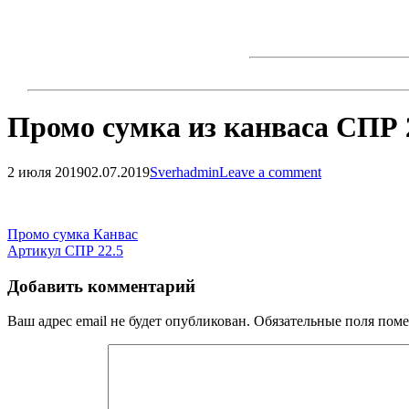
Skip
to
content
Промо сумка из канваса СПР 
2 июля 2019
02.07.2019
Sverhadmin
Leave a comment
Навигация
по
Навигация
Промо сумка Канвас
записям
Артикул СПР 22.5
по
записям
Добавить комментарий
Ваш адрес email не будет опубликован.
Обязательные поля пом