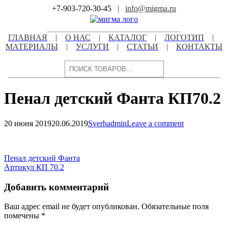
Skip
+7-903-720-30-45
|
info@migma.ru
to
content
ГЛАВНАЯ
|
О НАС
|
КАТАЛОГ
|
ЛОГОТИП
|
МАТЕРИАЛЫ
|
УСЛУГИ
|
СТАТЬИ
|
КОНТАКТЫ
Поиск
Пенал детский Фанта КП70.2
20 июня 2019
20.06.2019
Sverhadmin
Leave a comment
Навигация
по
Навигация
Пенал детский Фанта
записям
Артикул КП 70.2
по
записям
Добавить комментарий
Ваш адрес email не будет опубликован.
Обязательные поля
помечены
*