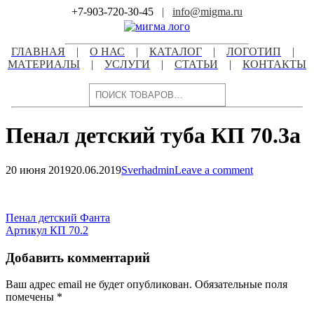
Skip
+7-903-720-30-45
|
info@migma.ru
to
content
ГЛАВНАЯ
|
О НАС
|
КАТАЛОГ
|
ЛОГОТИП
|
МАТЕРИАЛЫ
|
УСЛУГИ
|
СТАТЬИ
|
КОНТАКТЫ
Поиск
Пенал детский туба КП 70.3а
20 июня 2019
20.06.2019
Sverhadmin
Leave a comment
Навигация
по
Навигация
Пенал детский Фанта
записям
Артикул КП 70.2
по
записям
Добавить комментарий
Ваш адрес email не будет опубликован.
Обязательные поля
помечены
*