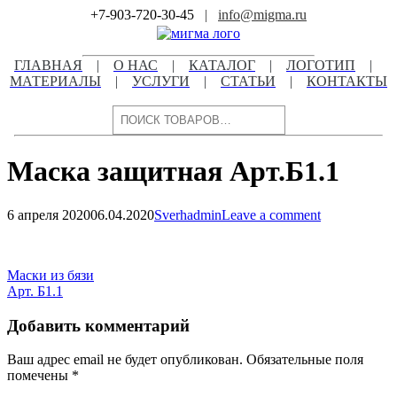
Skip
+7-903-720-30-45
|
info@migma.ru
to
content
ГЛАВНАЯ
|
О НАС
|
КАТАЛОГ
|
ЛОГОТИП
|
МАТЕРИАЛЫ
|
УСЛУГИ
|
СТАТЬИ
|
КОНТАКТЫ
Поиск
Маска защитная Арт.Б1.1
6 апреля 2020
06.04.2020
Sverhadmin
Leave a comment
Навигация
по
Навигация
Маски из бязи
записям
Арт. Б1.1
по
записям
Добавить комментарий
Ваш адрес email не будет опубликован.
Обязательные поля
помечены
*