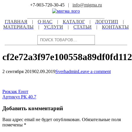
Skip
+7-903-720-30-45
|
info@migma.ru
to
content
ГЛАВНАЯ
|
О НАС
|
КАТАЛОГ
|
ЛОГОТИП
|
МАТЕРИАЛЫ
|
УСЛУГИ
|
СТАТЬИ
|
КОНТАКТЫ
Поиск
cf2e72a3f97e100558a89df0fd11
2 сентября 2019
02.09.2019
Sverhadmin
Leave a comment
Навигация
по
Навигация
Рюкзак Енот
записям
Артикул РК 40.7
по
записям
Добавить комментарий
Ваш адрес email не будет опубликован.
Обязательные поля
помечены
*