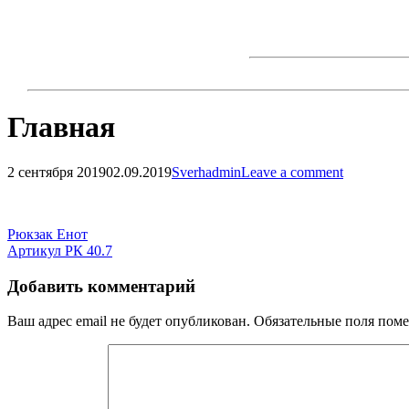
Skip
to
content
Главная
2 сентября 2019
02.09.2019
Sverhadmin
Leave a comment
Навигация
по
Навигация
Рюкзак Енот
записям
Артикул РК 40.7
по
записям
Добавить комментарий
Ваш адрес email не будет опубликован.
Обязательные поля пом