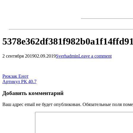
Skip
to
content
5378e362df381f982b0a1f14ffd9
2 сентября 2019
02.09.2019
Sverhadmin
Leave a comment
Навигация
по
Навигация
Рюкзак Енот
записям
Артикул РК 40.7
по
записям
Добавить комментарий
Ваш адрес email не будет опубликован.
Обязательные поля пом