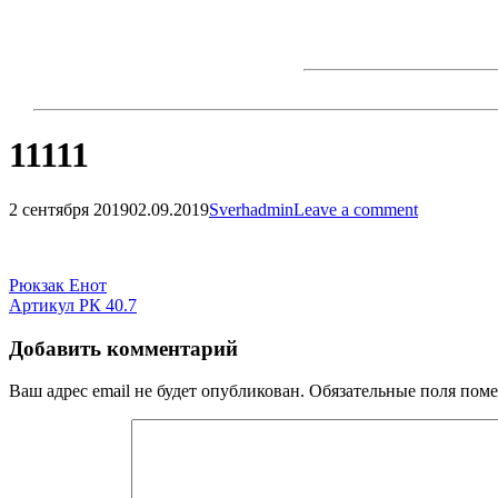
Skip
to
content
11111
2 сентября 2019
02.09.2019
Sverhadmin
Leave a comment
Навигация
по
Навигация
Рюкзак Енот
записям
Артикул РК 40.7
по
записям
Добавить комментарий
Ваш адрес email не будет опубликован.
Обязательные поля пом