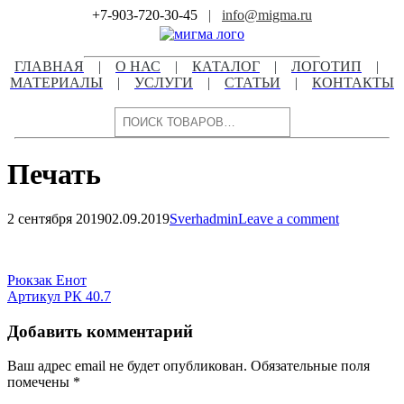
Skip
+7-903-720-30-45
|
info@migma.ru
to
content
ГЛАВНАЯ
|
О НАС
|
КАТАЛОГ
|
ЛОГОТИП
|
МАТЕРИАЛЫ
|
УСЛУГИ
|
СТАТЬИ
|
КОНТАКТЫ
Поиск
Печать
2 сентября 2019
02.09.2019
Sverhadmin
Leave a comment
Навигация
по
Навигация
Рюкзак Енот
записям
Артикул РК 40.7
по
записям
Добавить комментарий
Ваш адрес email не будет опубликован.
Обязательные поля
помечены
*