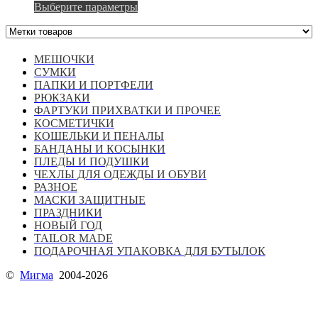
Этот
Выберите параметры
товар
имеет
несколько
вариаций.
МЕШОЧКИ
Опции
СУМКИ
можно
ПАПКИ И ПОРТФЕЛИ
выбрать
РЮКЗАКИ
на
ФАРТУКИ ПРИХВАТКИ И ПРОЧЕЕ
странице
КОСМЕТИЧКИ
товара.
КОШЕЛЬКИ И ПЕНАЛЫ
БАНДАНЫ И КОСЫНКИ
ПЛЕДЫ И ПОДУШКИ
ЧЕХЛЫ ДЛЯ ОДЕЖДЫ И ОБУВИ
РАЗНОЕ
МАСКИ ЗАЩИТНЫЕ
ПРАЗДНИКИ
НОВЫЙ ГОД
TAILOR MADE
ПОДАРОЧНАЯ УПАКОВКА ДЛЯ БУТЫЛОК
©
Мигма
2004-2026