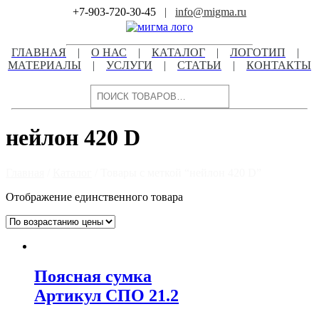
Skip
+7-903-720-30-45
|
info@migma.ru
to
content
ГЛАВНАЯ
|
О НАС
|
КАТАЛОГ
|
ЛОГОТИП
|
МАТЕРИАЛЫ
|
УСЛУГИ
|
СТАТЬИ
|
КОНТАКТЫ
Поиск
нейлон 420 D
Главная
/
Каталог
/ Товары с меткой “нейлон 420 D”
Отображение единственного товара
Поясная сумка
Артикул СПО 21.2