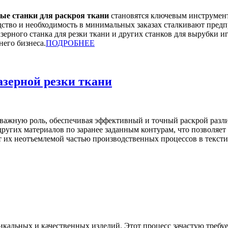
ые станки для раскроя ткани
становятся ключевым инструмент
дство и необходимость в минимальных заказах сталкивают пред
зерного станка для резки ткани и других станков для вырубки и
него бизнеса.
ПОДРОБНЕЕ
азерной резки ткани
важную роль, обеспечивая эффективный и точный раскрой разли
других материалов по заранее заданным контурам, что позволяет
т их неотъемлемой частью производственных процессов в текст
кальных и качественных изделий. Этот процесс зачастую требуе