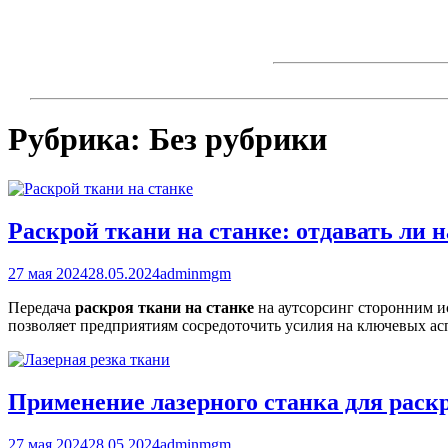
Skip
to
content
Рубрика:
Без рубрики
Раскрой ткани на станке: отдавать ли 
27 мая 2024
28.05.2024
adminmgm
Передача
раскроя ткани на станке
на аутсорсинг сторонним и
позволяет предприятиям сосредоточить усилия на ключевых асп
Применение лазерного станка для раск
27 мая 2024
28.05.2024
adminmgm