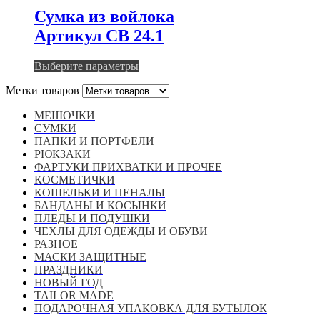
Сумка из войлока
Артикул СВ 24.1
Этот
Выберите параметры
товар
Метки товаров
имеет
несколько
МЕШОЧКИ
вариаций.
СУМКИ
Опции
ПАПКИ И ПОРТФЕЛИ
можно
РЮКЗАКИ
выбрать
ФАРТУКИ ПРИХВАТКИ И ПРОЧЕЕ
на
КОСМЕТИЧКИ
странице
КОШЕЛЬКИ И ПЕНАЛЫ
товара.
БАНДАНЫ И КОСЫНКИ
ПЛЕДЫ И ПОДУШКИ
ЧЕХЛЫ ДЛЯ ОДЕЖДЫ И ОБУВИ
РАЗНОЕ
МАСКИ ЗАЩИТНЫЕ
ПРАЗДНИКИ
НОВЫЙ ГОД
TAILOR MADE
ПОДАРОЧНАЯ УПАКОВКА ДЛЯ БУТЫЛОК