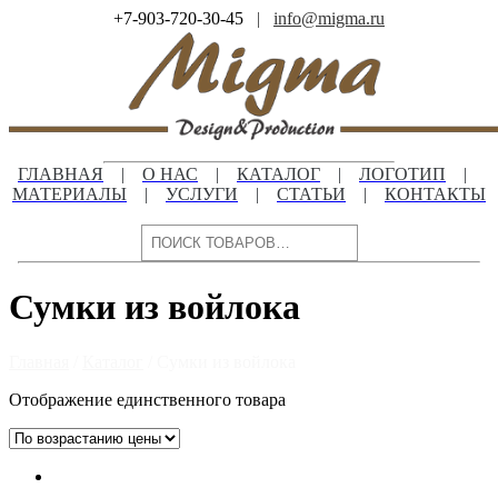
Skip
+7-903-720-30-45
|
info@migma.ru
to
content
ГЛАВНАЯ
|
О НАС
|
КАТАЛОГ
|
ЛОГОТИП
|
МАТЕРИАЛЫ
|
УСЛУГИ
|
СТАТЬИ
|
КОНТАКТЫ
Поиск
Сумки из войлока
Главная
/
Каталог
/ Сумки из войлока
Отображение единственного товара