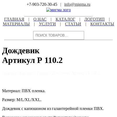
Skip
+7-903-720-30-45
|
info@migma.ru
to
content
ГЛАВНАЯ
|
О НАС
|
КАТАЛОГ
|
ЛОГОТИП
|
МАТЕРИАЛЫ
|
УСЛУГИ
|
СТАТЬИ
|
КОНТАКТЫ
Поиск
Дождевик
Артикул Р 110.2
Главная
/
Каталог
/
Разное
/ Дождевик Артикул Р 110.2
Материал: ПВХ пленка.
Размер: M/L/XL/XXL.
Дождевик с капюшоном из галантерейной пленки ПВХ.