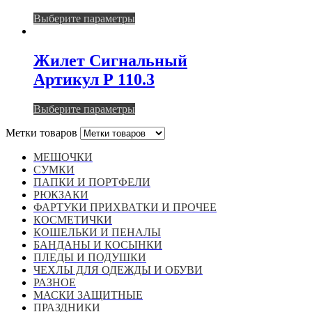
Этот
Выберите параметры
товар
имеет
несколько
Жилет Сигнальный
вариаций.
Артикул Р 110.3
Опции
можно
выбрать
Этот
Выберите параметры
на
товар
странице
Метки товаров
имеет
товара.
несколько
МЕШОЧКИ
вариаций.
СУМКИ
Опции
ПАПКИ И ПОРТФЕЛИ
можно
РЮКЗАКИ
выбрать
ФАРТУКИ ПРИХВАТКИ И ПРОЧЕЕ
на
КОСМЕТИЧКИ
странице
КОШЕЛЬКИ И ПЕНАЛЫ
товара.
БАНДАНЫ И КОСЫНКИ
ПЛЕДЫ И ПОДУШКИ
ЧЕХЛЫ ДЛЯ ОДЕЖДЫ И ОБУВИ
РАЗНОЕ
МАСКИ ЗАЩИТНЫЕ
ПРАЗДНИКИ