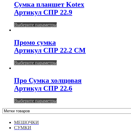
несколько
Сумка планшет Kotex
вариаций.
Артикул СПР 22.9
Опции
можно
выбрать
Этот
Выберите параметры
на
товар
странице
имеет
товара.
несколько
Промо сумка
вариаций.
Артикул СПР 22.2 СМ
Опции
можно
выбрать
Этот
Выберите параметры
на
товар
странице
имеет
товара.
несколько
Про Сумка холщовая
вариаций.
Артикул СПР 22.6
Опции
можно
выбрать
Этот
Выберите параметры
на
товар
странице
имеет
товара.
несколько
вариаций.
МЕШОЧКИ
Опции
СУМКИ