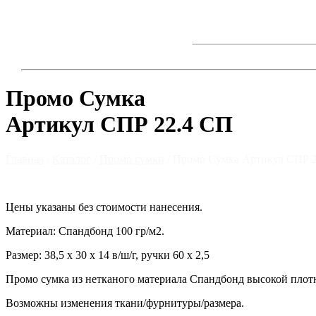
Skip
to
content
Промо Сумка
Артикул СПР 22.4 СП
Главная
/
Каталог
/
Промо сумки
/ Промо Сумка Артикул СПР 
Цены указаны без стоимости нанесения.
Материал: Спандбонд 100 гр/м2.
Размер: 38,5 х 30 х 14 в/ш/г, ручки 60 х 2,5
Промо сумка из нетканого материала Спандбонд высокой плот
Возможны изменения ткани/фурнитуры/размера.