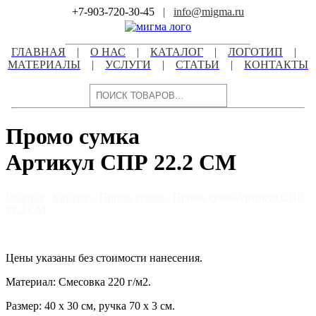
Skip
+7-903-720-30-45
|
info@migma.ru
to
content
ГЛАВНАЯ
|
О НАС
|
КАТАЛОГ
|
ЛОГОТИП
|
МАТЕРИАЛЫ
|
УСЛУГИ
|
СТАТЬИ
|
КОНТАКТЫ
Поиск
Промо сумка
Артикул СПР 22.2 СМ
Главная
/
Каталог
/
Промо сумки
/ Промо сумкаАртикул СПР
22.2 СМ
Цены указаны без стоимости нанесения.
Материал: Смесовка 220 г/м2.
Размер: 40 х 30 см, ручка 70 х 3 см.