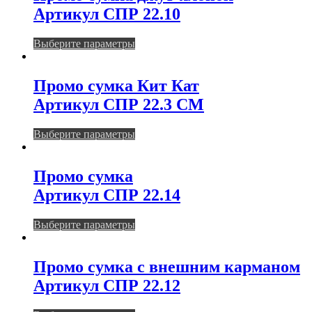
Артикул СПР 22.10
Этот
Выберите параметры
товар
имеет
несколько
Промо сумка Кит Кат
вариаций.
Артикул СПР 22.3 СМ
Опции
можно
выбрать
Этот
Выберите параметры
на
товар
странице
имеет
товара.
несколько
Промо сумка
вариаций.
Артикул СПР 22.14
Опции
можно
выбрать
Этот
Выберите параметры
на
товар
странице
имеет
товара.
несколько
Промо сумка с внешним карманом
вариаций.
Артикул СПР 22.12
Опции
можно
выбрать