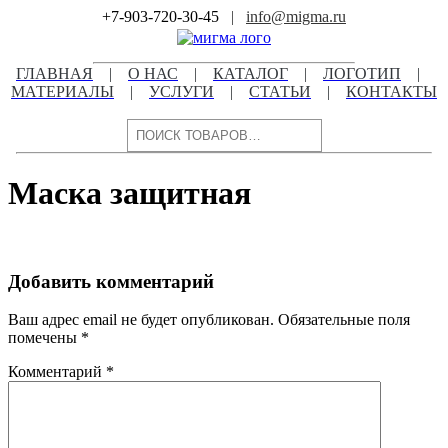
Skip
+7-903-720-30-45
|
info@migma.ru
to
content
ГЛАВНАЯ
|
О НАС
|
КАТАЛОГ
|
ЛОГОТИП
|
МАТЕРИАЛЫ
|
УСЛУГИ
|
СТАТЬИ
|
КОНТАКТЫ
Поиск
Маска защитная
Добавить комментарий
Ваш адрес email не будет опубликован.
Обязательные поля
помечены
*
Комментарий
*