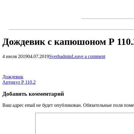
Skip
to
content
Дождевик с капюшоном Р 110.
4 июля 2019
04.07.2019
Sverhadmin
Leave a comment
Навигация
по
Навигация
Дождевик
записям
Артикул Р 110.2
по
записям
Добавить комментарий
Ваш адрес email не будет опубликован.
Обязательные поля пом