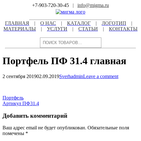
Skip
+7-903-720-30-45
|
info@migma.ru
to
content
ГЛАВНАЯ
|
О НАС
|
КАТАЛОГ
|
ЛОГОТИП
|
МАТЕРИАЛЫ
|
УСЛУГИ
|
СТАТЬИ
|
КОНТАКТЫ
Поиск
Портфель ПФ 31.4 главная
2 сентября 2019
02.09.2019
Sverhadmin
Leave a comment
Навигация
по
Навигация
Портфель
записям
Артикул ПФ31.4
по
записям
Добавить комментарий
Ваш адрес email не будет опубликован.
Обязательные поля
помечены
*