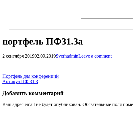
Skip
to
content
портфель ПФ31.3а
2 сентября 2019
02.09.2019
Sverhadmin
Leave a comment
Навигация
по
Навигация
Портфель для конференций
записям
Артикул ПФ 31.3
по
записям
Добавить комментарий
Ваш адрес email не будет опубликован.
Обязательные поля пом