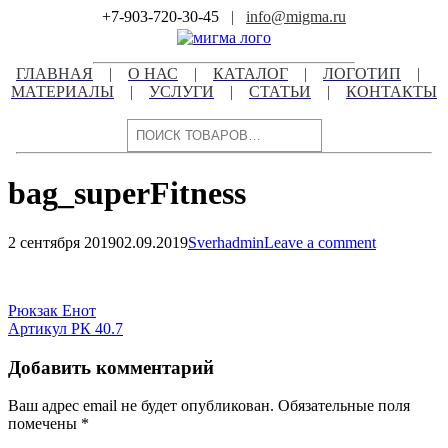
Skip
+7-903-720-30-45
|
info@migma.ru
to
content
ГЛАВНАЯ
|
О НАС
|
КАТАЛОГ
|
ЛОГОТИП
|
МАТЕРИАЛЫ
|
УСЛУГИ
|
СТАТЬИ
|
КОНТАКТЫ
Поиск
bag_superFitness
2 сентября 2019
02.09.2019
Sverhadmin
Leave a comment
Навигация
по
Навигация
Рюкзак Енот
записям
Артикул РК 40.7
по
записям
Добавить комментарий
Ваш адрес email не будет опубликован.
Обязательные поля
помечены
*