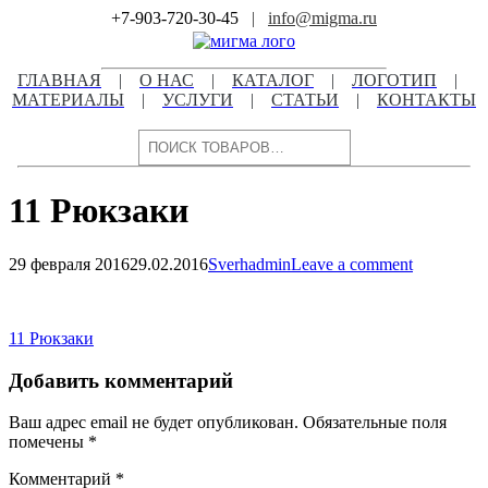
Skip
+7-903-720-30-45
|
info@migma.ru
to
content
ГЛАВНАЯ
|
О НАС
|
КАТАЛОГ
|
ЛОГОТИП
|
МАТЕРИАЛЫ
|
УСЛУГИ
|
СТАТЬИ
|
КОНТАКТЫ
Поиск
11 Рюкзаки
29 февраля 2016
29.02.2016
Sverhadmin
Leave a comment
Навигация
по
Навигация
11 Рюкзаки
записям
по
Добавить комментарий
записям
Ваш адрес email не будет опубликован.
Обязательные поля
помечены
*
Комментарий
*