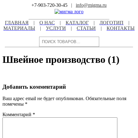
Skip
+7-903-720-30-45
|
info@migma.ru
to
content
ГЛАВНАЯ
|
О НАС
|
КАТАЛОГ
|
ЛОГОТИП
|
МАТЕРИАЛЫ
|
УСЛУГИ
|
СТАТЬИ
|
КОНТАКТЫ
Поиск
Швейное производство (1)
Добавить комментарий
Ваш адрес email не будет опубликован.
Обязательные поля
помечены
*
Комментарий
*