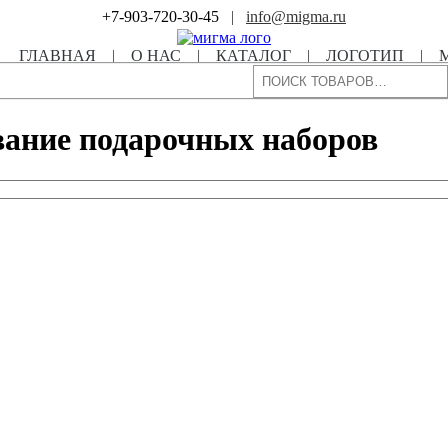
+7-903-720-30-45
|
info@migma.ru
ГЛАВНАЯ
|
О НАС
|
КАТАЛОГ
|
ЛОГОТИП
|
Поиск
вание подарочных наборов