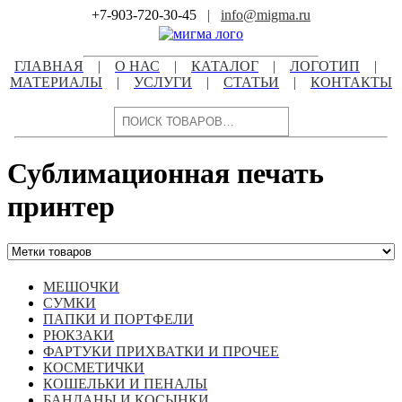
Skip
+7-903-720-30-45
|
info@migma.ru
to
content
ГЛАВНАЯ
|
О НАС
|
КАТАЛОГ
|
ЛОГОТИП
|
МАТЕРИАЛЫ
|
УСЛУГИ
|
СТАТЬИ
|
КОНТАКТЫ
Поиск
Сублимационная печать
принтер
МЕШОЧКИ
СУМКИ
ПАПКИ И ПОРТФЕЛИ
РЮКЗАКИ
ФАРТУКИ ПРИХВАТКИ И ПРОЧЕЕ
КОСМЕТИЧКИ
КОШЕЛЬКИ И ПЕНАЛЫ
БАНДАНЫ И КОСЫНКИ