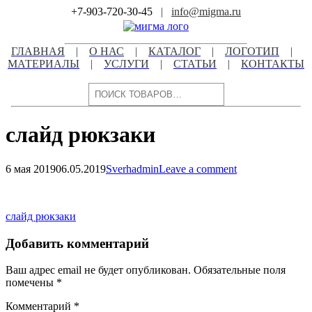
Skip
+7-903-720-30-45
|
info@migma.ru
to
content
ГЛАВНАЯ
|
О НАС
|
КАТАЛОГ
|
ЛОГОТИП
|
МАТЕРИАЛЫ
|
УСЛУГИ
|
СТАТЬИ
|
КОНТАКТЫ
Поиск
слайд рюкзаки
6 мая 2019
06.05.2019
Sverhadmin
Leave a comment
Навигация
по
Навигация
слайд рюкзаки
записям
по
Добавить комментарий
записям
Ваш адрес email не будет опубликован.
Обязательные поля
помечены
*
Комментарий
*