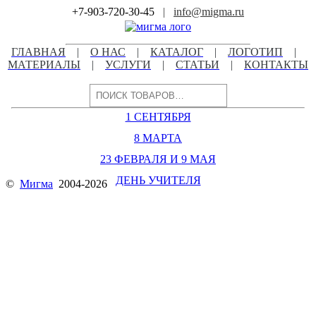
Skip
+7-903-720-30-45
|
info@migma.ru
to
content
ГЛАВНАЯ
|
О НАС
|
КАТАЛОГ
|
ЛОГОТИП
|
МАТЕРИАЛЫ
|
УСЛУГИ
|
СТАТЬИ
|
КОНТАКТЫ
Поиск
1 СЕНТЯБРЯ
8 МАРТА
23 ФЕВРАЛЯ И 9 МАЯ
ДЕНЬ УЧИТЕЛЯ
©
Мигма
2004-2026