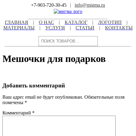
Skip
+7-903-720-30-45
|
info@migma.ru
to
content
ГЛАВНАЯ
|
О НАС
|
КАТАЛОГ
|
ЛОГОТИП
|
МАТЕРИАЛЫ
|
УСЛУГИ
|
СТАТЬИ
|
КОНТАКТЫ
Поиск
Мешочки для подарков
Добавить комментарий
Ваш адрес email не будет опубликован.
Обязательные поля
помечены
*
Комментарий
*