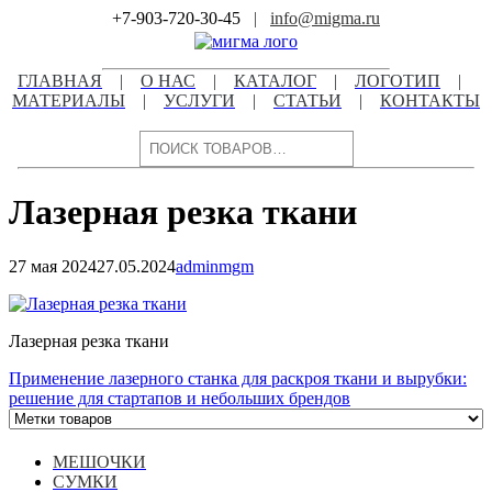
Skip
+7-903-720-30-45
|
info@migma.ru
to
content
ГЛАВНАЯ
|
О НАС
|
КАТАЛОГ
|
ЛОГОТИП
|
МАТЕРИАЛЫ
|
УСЛУГИ
|
СТАТЬИ
|
КОНТАКТЫ
Поиск
Лазерная резка ткани
27 мая 2024
27.05.2024
adminmgm
Навигация
по
Лазерная резка ткани
записям
Навигация
Применение лазерного станка для раскроя ткани и вырубки:
решение для стартапов и небольших брендов
по
записям
МЕШОЧКИ
СУМКИ