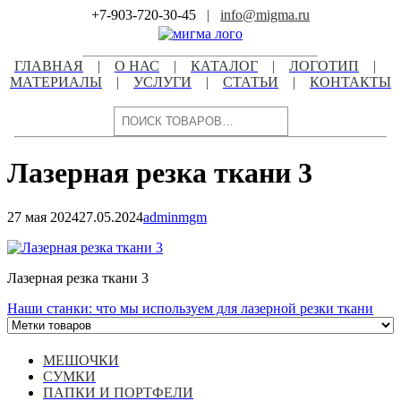
Skip
+7-903-720-30-45
|
info@migma.ru
to
content
ГЛАВНАЯ
|
О НАС
|
КАТАЛОГ
|
ЛОГОТИП
|
МАТЕРИАЛЫ
|
УСЛУГИ
|
СТАТЬИ
|
КОНТАКТЫ
Поиск
Лазерная резка ткани 3
27 мая 2024
27.05.2024
adminmgm
Навигация
по
Лазерная резка ткани 3
записям
Навигация
Наши станки: что мы используем для лазерной резки ткани
по
записям
МЕШОЧКИ
СУМКИ
ПАПКИ И ПОРТФЕЛИ