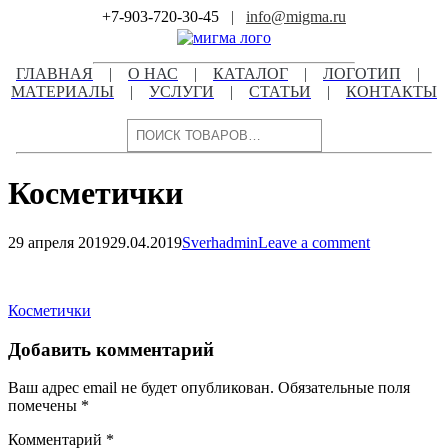
Skip
+7-903-720-30-45
|
info@migma.ru
to
content
ГЛАВНАЯ
|
О НАС
|
КАТАЛОГ
|
ЛОГОТИП
|
МАТЕРИАЛЫ
|
УСЛУГИ
|
СТАТЬИ
|
КОНТАКТЫ
Поиск
Косметички
29 апреля 2019
29.04.2019
Sverhadmin
Leave a comment
Навигация
по
Навигация
Косметички
записям
по
Добавить комментарий
записям
Ваш адрес email не будет опубликован.
Обязательные поля
помечены
*
Комментарий
*