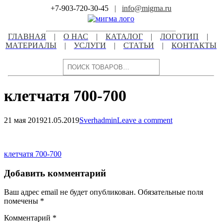
Skip
+7-903-720-30-45
|
info@migma.ru
to
content
ГЛАВНАЯ
|
О НАС
|
КАТАЛОГ
|
ЛОГОТИП
|
МАТЕРИАЛЫ
|
УСЛУГИ
|
СТАТЬИ
|
КОНТАКТЫ
Поиск
клетчатя 700-700
21 мая 2019
21.05.2019
Sverhadmin
Leave a comment
Навигация
по
Навигация
клетчатя 700-700
записям
по
Добавить комментарий
записям
Ваш адрес email не будет опубликован.
Обязательные поля
помечены
*
Комментарий
*